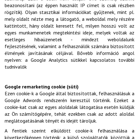
beazonosítani (az éppen használt IP címet is csak részben
rögzítik). Olyan stasztikai információkat gyűjtenek, mint pl.
mely oldalt nézte meg a látogató, a weboldal mely részére
kattintott, hány oldalt keresett fel, milyen hosszú volt az
egyes munkamenetek megtekintési ideje, melyek voltak az
esetleges hibaüzenetek - mindezt weboldalunk
fejlesztésének, valamint a felhasználók számára biztosított
élmények javításának céljával. Bővebb információ angol
nyelven: a Google Analytics sütikkel kapcsolatos további
tudnivalók
Google remarketing cookie (süti)
Ezen cookie-k a Google által biztosítottak, felhasználásuk a
Google Adwords rendszerén keresztül történik. Ezeket a
cookie-kat csak az egyes aloldalak látogatása esetén küldjük
az Ön számítógépére, tehát ezekben csak az adott aloldal
meglátogatásának tényét és idejét tároljuk.
A fentiek szerint elküldött cookie-k felhasználása a
következőképpen történik: a külső szolgáltatók, közöttük a