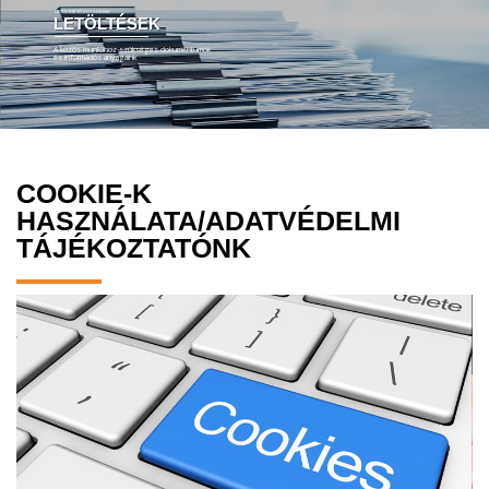
LETÖLTHETŐ ANYAGAINK
LETÖLTÉSEK
A közös munkához szükséges dokumentumok
és információs anyagaink
COOKIE-K
HASZNÁLATA/ADATVÉDELMI
TÁJÉKOZTATÓNK