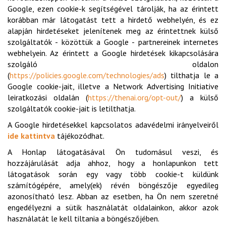
Google, ezen cookie-k segítségével tárolják, ha az érintett
korábban már látogatást tett a hirdető webhelyén, és ez
alapján hirdetéseket jelenítenek meg az érintettnek külső
szolgáltatók - közöttük a Google - partnereinek internetes
webhelyein. Az érintett a Google hirdetések kikapcsolására
szolgáló oldalon
(
https://policies.google.com/technologies/ads
) tilthatja le a
Google cookie-jait, illetve a Network Advertising Initiative
leiratkozási oldalán (
https://thenai.org/opt-out/
) a külső
szolgáltatók cookie-jait is letilthatja.
A Google hirdetésekkel kapcsolatos adavédelmi irányelveiről
ide kattintva
tájékozódhat.
A Honlap látogatásával Ön tudomásul veszi, és
hozzájárulását adja ahhoz, hogy a honlapunkon tett
látogatások során egy vagy több cookie-t küldünk
számítógépére, amely(ek) révén böngészője egyedileg
azonosítható lesz. Abban az esetben, ha Ön nem szeretné
engedélyezni a sütik használatát oldalainkon, akkor azok
használatát le kell tiltania a böngészőjében.