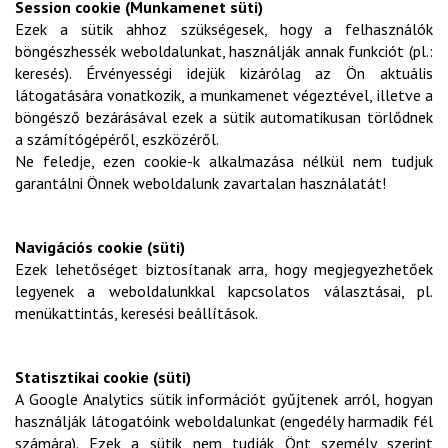
Session cookie (Munkamenet süti)
Ezek a sütik ahhoz szükségesek, hogy a felhasználók
böngészhessék weboldalunkat, használják annak funkciót (pl.:
keresés). Érvényességi idejük kizárólag az Ön aktuális
látogatására vonatkozik, a munkamenet végeztével, illetve a
böngésző bezárásával ezek a sütik automatikusan törlődnek
a számítógépéről, eszközéről.
Ne feledje, ezen cookie-k alkalmazása nélkül nem tudjuk
garantálni Önnek weboldalunk zavartalan használatát!
Navigációs cookie (süti)
Ezek lehetőséget biztosítanak arra, hogy megjegyezhetőek
legyenek a weboldalunkkal kapcsolatos választásai, pl.
menükattintás, keresési beállítások.
Statisztikai cookie (süti)
A Google Analytics sütik információt gyűjtenek arról, hogyan
használják látogatóink weboldalunkat (engedély harmadik fél
számára). Ezek a sütik nem tudják Önt személy szerint