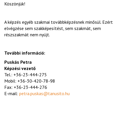
Köszönjük!
A képzés egyéb szakmai továbbképzésnek minősül. Ezért
elvégzése sem szakképesítést, sem szakmát, sem
részszakmát nem nyújt.
További információ:
Puskás Petra
Képzési vezető
Tel.: +36-23-444-275
Mobil: +36-30-420-78-98
Fax: +36-23-444-276
E-mail:
petra.puskas@tanusito.hu