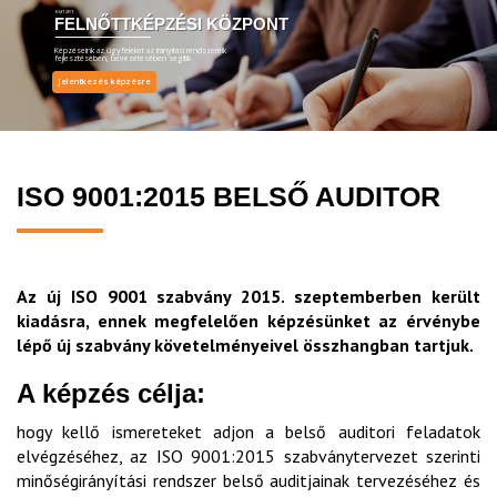
EMT ZRT.
FELNŐTTKÉPZÉSI KÖZPONT
Képzéseink az ügyfeleket az irányítási rendszereik
fejlesztésében, bevezetésében segítik
Jelentkezés képzésre
ISO 9001:2015 BELSŐ AUDITOR
Az új ISO 9001 szabvány 2015. szeptemberben került
kiadásra, ennek megfelelően képzésünket az érvénybe
lépő új szabvány követelményeivel összhangban tartjuk.
A képzés célja:
hogy kellő ismereteket adjon a belső auditori feladatok
elvégzéséhez, az ISO 9001:2015 szabványtervezet szerinti
minőségirányítási rendszer belső auditjainak tervezéséhez és