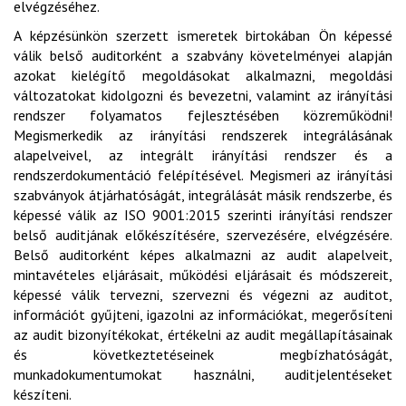
elvégzéséhez.
A képzésünkön szerzett ismeretek birtokában Ön képessé
válik belső auditorként a szabvány követelményei alapján
azokat kielégítő megoldásokat alkalmazni, megoldási
változatokat kidolgozni és bevezetni, valamint az irányítási
rendszer folyamatos fejlesztésében közreműködni!
Megismerkedik az irányítási rendszerek integrálásának
alapelveivel, az integrált irányítási rendszer és a
rendszerdokumentáció felépítésével. Megismeri az irányítási
szabványok átjárhatóságát, integrálását másik rendszerbe, és
képessé válik az ISO 9001:2015 szerinti irányítási rendszer
belső auditjának előkészítésére, szervezésére, elvégzésére.
Belső auditorként képes alkalmazni az audit alapelveit,
mintavételes eljárásait, működési eljárásait és módszereit,
képessé válik tervezni, szervezni és végezni az auditot,
információt gyűjteni, igazolni az információkat, megerősíteni
az audit bizonyítékokat, értékelni az audit megállapításainak
és következtetéseinek megbízhatóságát,
munkadokumentumokat használni, auditjelentéseket
készíteni.