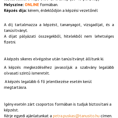
Helyszíne:
ONLINE
formában.
Képzés díja:
kérem, érdeklődjön a képzési vezetőnél
A díj tartalmazza a képzést, tananyagot, vizsgadíjat, és a
tanúsítványt.
A díjat pályázati összegekből, hitelekből nem lehetséges
fizetni.
A képzés sikeres elvégzése után tanúsítványt állítunk ki.
A képzés megkezdéséhez javasoljuk a szabvány legalább
olvasati szintű ismeretét.
A képzés legalább 6 fő jelentkezése esetén kerül
megtartásra.
Igény esetén zárt csoportos formában is tudjuk biztosítani a
képzést.
Kérje egyedi ajánlatunkat a
petra.puskas@tanusito.hu
címen.