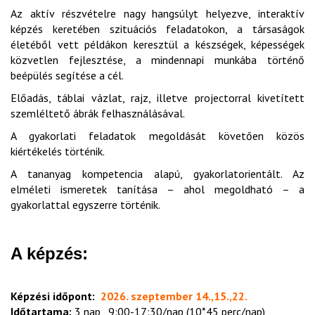
Az aktív részvételre nagy hangsúlyt helyezve, interaktív
képzés keretében szituációs feladatokon, a társaságok
életéből vett példákon keresztül a készségek, képességek
közvetlen fejlesztése, a mindennapi munkába történő
beépülés segítése a cél.
Előadás, táblai vázlat, rajz, illetve projectorral kivetített
szemléltető ábrák felhasználásával.
A gyakorlati feladatok megoldását követően közös
kiértékelés történik.
A tananyag kompetencia alapú, gyakorlatorientált. Az
elméleti ismeretek tanítása – ahol megoldható – a
gyakorlattal egyszerre történik.
A képzés:
Képzési időpont:
2026. szeptember 14.,15.,22.
Időtartama:
3 nap, 9:00-17:30/nap (10*45 perc/nap)