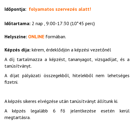
Időpontja:
folyamatos szervezés alatt!
Időtartama:
2 nap , 9:00-17:30 (10*45 perc)
Helyszíne:
ONLINE
formában.
Képzés díja:
kérem, érdeklődjön a képzési vezetőnél
A díj tartalmazza a képzést, tananyagot, vizsgadíjat, és a
tanúsítványt.
A díjat pályázati összegekből, hitelekből nem lehetséges
fizetni.
A képzés sikeres elvégzése után tanúsítványt állítunk ki.
A képzés legalább 6 fő jelentkezése esetén kerül
megtartásra.