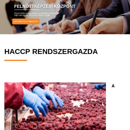
EMT ZRT.
FELNŐTTKÉPZÉSI KÖZPONT
Képzéseink az ügyfeleket az irányítási rendszereik
fejlesztésében, bevezetésében segítik
Jelentkezés képzésre
HACCP RENDSZERGAZDA
A