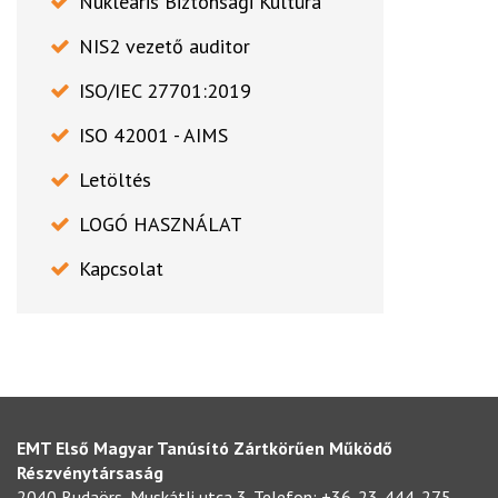
Nukleáris Biztonsági Kultúra
NIS2 vezető auditor
ISO/IEC 27701:2019
ISO 42001 - AIMS
Letöltés
LOGÓ HASZNÁLAT
Kapcsolat
EMT Első Magyar Tanúsító Zártkörűen Működő
Részvénytársaság
2040 Budaörs, Muskátli utca 3. Telefon: +36-23-444-275