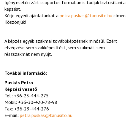
Igény esetén zárt csoportos formában is tudjuk biztosítani a
képzést.
Kérje egyedi ajánlatunkat a
petra.puskas@tanusito.hu
címen.
Köszönjük!
A képzés egyéb szakmai továbbképzésnek minősül. Ezért
elvégzése sem szakképesítést, sem szakmát, sem
részszakmát nem nyújt.
További információ:
Puskás Petra
Képzési vezető
Tel.: +36-23-444-275
Mobil: +36-30-420-78-98
Fax: +36-23-444-276
E-mail:
petra.puskas@tanusito.hu